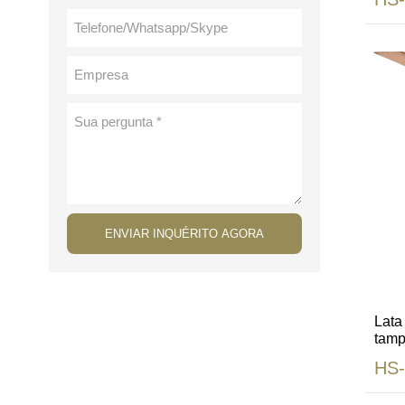
ENVIAR INQUÉRITO AGORA
Lata
tamp
públ
HS