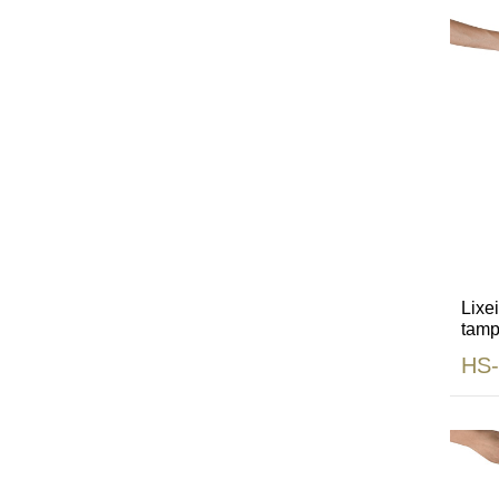
Lixe
tamp
cobr
HS