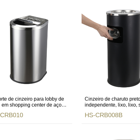
rte de cinzeiro para lobby de
Cinzeiro de charuto pret
l em shopping center de aço
independente, lixo, lixo,
idável com forro de metal
chão
-CRB010
HS-CRB008B