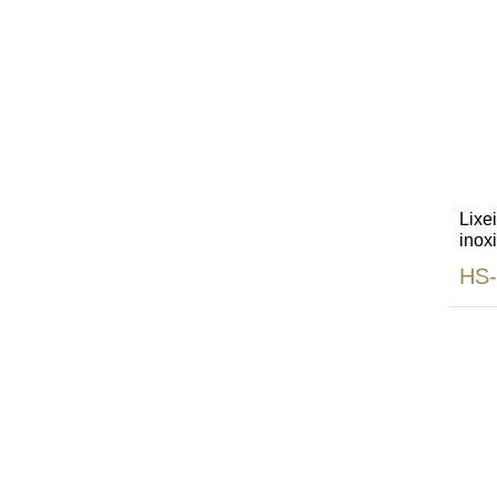
Lixe
inox
HS