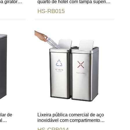
a giratória
quarto de hotel com tampa superior
giratória branca e preta de cetim
HS-RB015
lar de
Lixeira pública comercial de aço
al
inoxidável com compartimento
duplo e forro
HS-CRB014