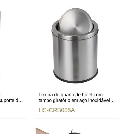
o
Lixeira de quarto de hotel com
 suporte de
tampo giratório em aço inoxidável
com forro
HS-CRB005A