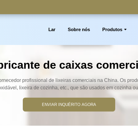
Lar
Sobre nós
Produtos
rtimento, cesto de lixo, lixeira, suporte para rolo de papel higi
bricante de caixas comerci
rnecedor profissional de lixeiras comerciais na China. Os produt
xidável, lixeira de cozinha, etc., que são usados ​​em cozinha o
ENVIAR INQUÉRITO AGORA