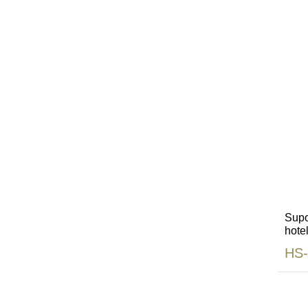
Supo
hote
inox
HS