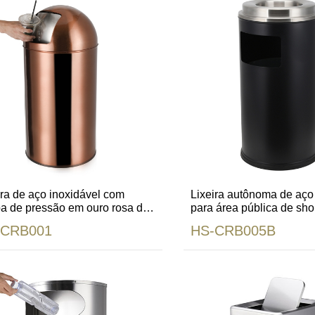
ira de aço inoxidável com
Lixeira autônoma de aço
a de pressão em ouro rosa de
para área pública de sh
e para shopping center
-CRB001
HS-CRB005B