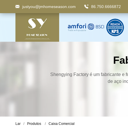
justyou@jmhomeseason.com
86.750.6666872
Palavra-chave
: Lixeira com pedal, lixeira com compa
Fa
Shengying Factory é um fabricante e fo
de aço ino
Lar
Produtos
Caixa Comercial