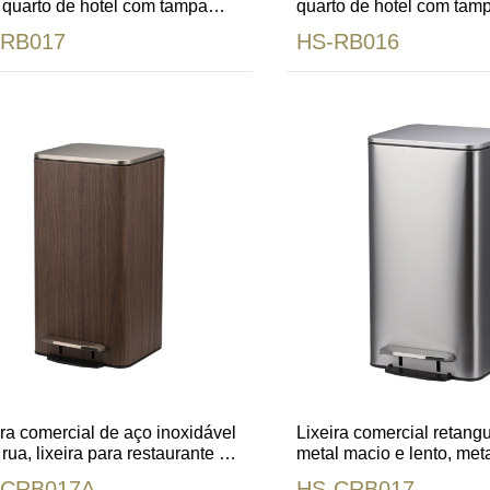
 quarto de hotel com tampa
quarto de hotel com tamp
ória e couro
de aço inoxidável
-RB017
HS-RB016
ira comercial de aço inoxidável
Lixeira comercial retangu
rua, lixeira para restaurante e
metal macio e lento, met
l
galvanizado
-CRB017A
HS-CRB017