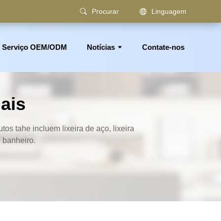
Procurar
Linguagem
Serviço OEM/ODM
Notícias
Contate-nos
ênico, suporte para toalha, acessórios para banheiro
ais
os tahe incluem lixeira de aço, lixeira
u banheiro.