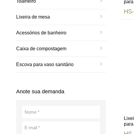
Toalheiro
para
girat
HS
Lixeira de mesa
Acessórios de banheiro
Caixa de compostagem
Escova para vaso sanitário
Anote sua demanda
Lixe
para 
hote
HS