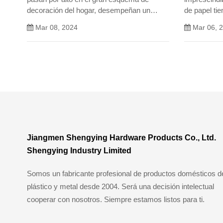
decoración del hogar, desempeñan un
de papel ti
papel fundamental a la hora de transformar
uso cómodo
Mar 08, 2024
Mar 06, 
los baños en paraísos de relajación,
de la experi
funcionalidad y estilo.
Jiangmen Shengying Hardware Products Co., Ltd.
Shengying Industry Limited
Somos un fabricante profesional de productos domésticos d
plástico y metal desde 2004. Será una decisión intelectual
cooperar con nosotros. Siempre estamos listos para ti.