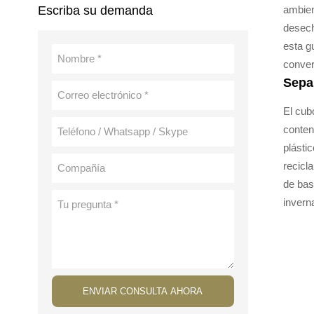
Escriba su demanda
ambien
desech
esta g
conver
Sepa
El cub
conten
plásti
recicl
de bas
invern
ENVIAR CONSULTA AHORA