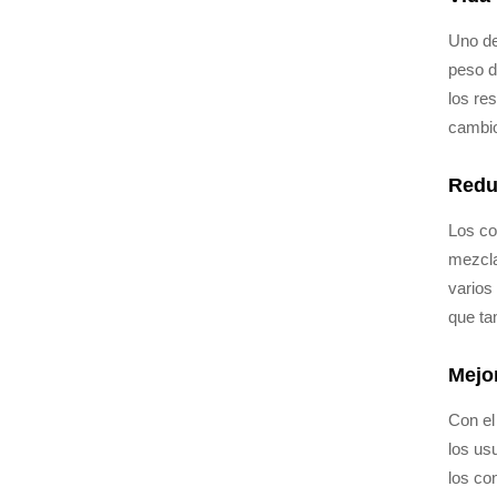
Uno de
peso d
los re
cambio
Redu
Los co
mezcla
varios
que ta
Mejor
Con el
los usu
los co