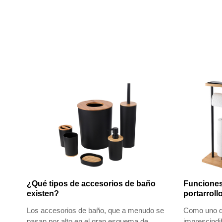
¿Qué tipos de accesorios de baño
Funciones
existen?
portarroll
Los accesorios de baño, que a menudo se
Como uno d
pasan por alto en el gran esquema de
imprescindib