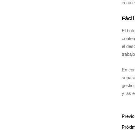
en un 
Fácil
El bot
conten
el des
trabaj
En con
separa
gestió
y las 
Previo
Próxi