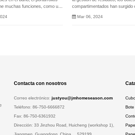
ene muchas funciones, como un
compartimentados han surgido
, ahorro de tiempo y aumento
solución innovadora, que combi
2024
Mar 06, 2024
encia del usuario.
funcionalidad con conciencia am
Contacta con nosotros
Cat
Correo electrónico:
justyou@jmhomeseason.com
Cubo
e
Teléfono: 86-750-6666872
Bote
Fax: 86-750-6361932
Cont
Dirección: 33 Jinzhou Road, Huicheng (workshop 1),
Pape
Jiangmen, Guangdong, China, 529199
Pape