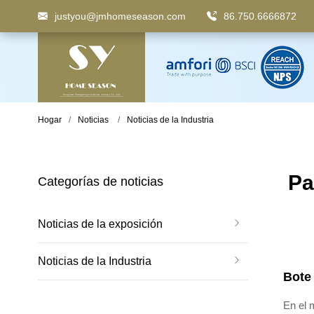
justyou@jmhomeseason.com
86.750.6666872
Palabra clave
: Papelera con pedal, papelera con com
Hogar
Noticias
Noticias de la Industria
Pa
Categorías de noticias
Noticias de la exposición
Noticias de la Industria
Bote
En el 