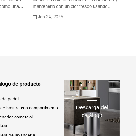
 como una
mantenerlo con un olor fresco usando
na
soluciones naturales como vinagre y
Jan 24, 2025
biental.
bicarbonato de sodio.
alogo de producto
 de pedal
Descarga del
 de basura con compartimento
catálogo
enedor comercial
lera
lera de lavandería