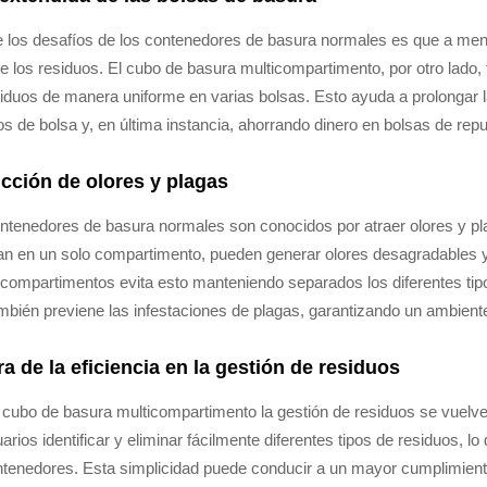
 los desafíos de los contenedores de basura normales es que a men
e los residuos. El cubo de basura multicompartimento, por otro lado, 
siduos de manera uniforme en varias bolsas. Esto ayuda a prolongar la
s de bolsa y, en última instancia, ahorrando dinero en bolsas de repu
cción de olores y plagas
ntenedores de basura normales son conocidos por atraer olores y 
n en un solo compartimento, pueden generar olores desagradables y 
 compartimentos evita esto manteniendo separados los diferentes tipo
mbién previene las infestaciones de plagas, garantizando un ambiente
a de la eficiencia en la gestión de residuos
 cubo de basura multicompartimento la gestión de residuos se vuelv
arios identificar y eliminar fácilmente diferentes tipos de residuos, l
ntenedores. Esta simplicidad puede conducir a un mayor cumplimiento