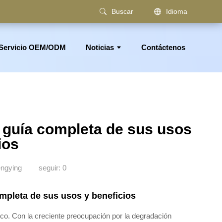
Buscar
Idioma
Servicio OEM/ODM
Noticias
Contáctenos
los, toallero, accesorios de baño
 guía completa de sus usos
ios
engying
seguir:
0
mpleta de sus usos y beneficios
ico. Con la creciente preocupación por la degradación