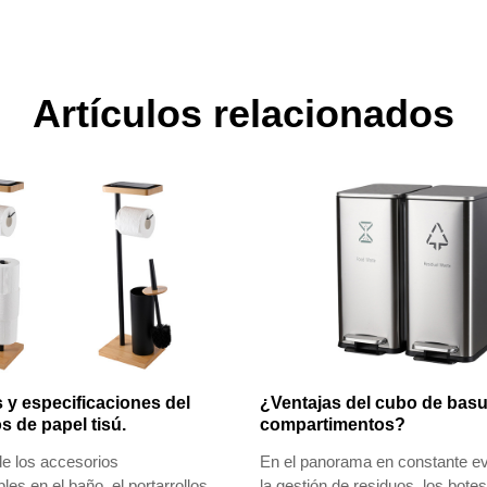
Artículos relacionados
 y especificaciones del
¿Ventajas del cubo de bas
os de papel tisú.
compartimentos?
e los accesorios
En el panorama en constante ev
les en el baño, el portarrollos
la gestión de residuos, los bote