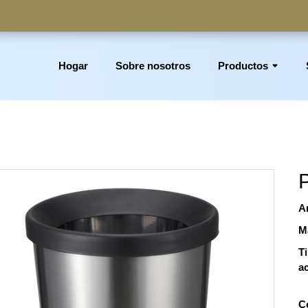
Hogar
Sobre nosotros
Productos
partimento, cesto de basura, papelera para la colada, portarrol
Ar
M
T
a
C