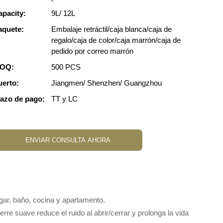
apacity:
9L/ 12L
aquete:
Embalaje retráctil/caja blanca/caja de
regalo/caja de color/caja marrón/caja de
pedido por correo marrón
OQ:
500 PCS
uerto:
Jiangmen/ Shenzhen/ Guangzhou
lazo de pago:
TT y LC
ENVIAR CONSULTA AHORA
gar, baño, cocina y apartamento.
rre suave reduce el ruido al abrir/cerrar y prolonga la vida