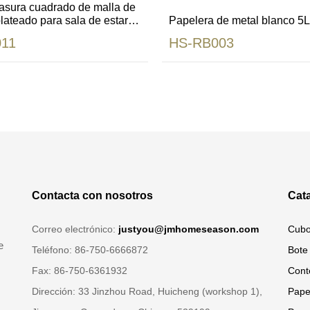
asura cuadrado de malla de
lateado para sala de estar
Papelera de metal blanco 5L
11
HS-RB003
Contacta con nosotros
Cat
Correo electrónico:
justyou@jmhomeseason.com
Cubo
e
Teléfono: 86-750-6666872
Bote
Fax: 86-750-6361932
Cont
Dirección: 33 Jinzhou Road, Huicheng (workshop 1),
Pape