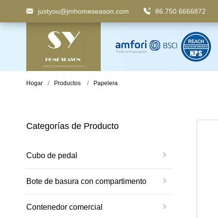
justyou@jmhomeseason.com
86.750.6666872
Palabra clave
: Papelera con pedal, papelera con com
Hogar
Productos
Papelera
Categorías de Producto
Cubo de pedal
Bote de basura con compartimento
Contenedor comercial