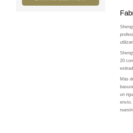
Fab
Shengy
profes
utiliza
Shengy
20 con
estira
Más de
basura
un rig
envío.
nuestr