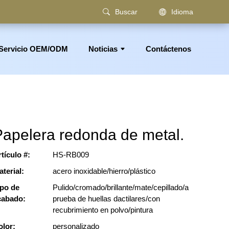
Buscar
Idioma
Servicio OEM/ODM
Noticias
Contáctenos
los, toallero, accesorios de baño
Papelera redonda de metal.
tículo #:
HS-RB009
aterial:
acero inoxidable/hierro/plástico
ipo de
Pulido/cromado/brillante/mate/cepillado/a
cabado:
prueba de huellas dactilares/con
recubrimiento en polvo/pintura
olor:
personalizado