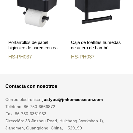
Portarrollos de papel
Caja de toallitas húmedas
higiénico de pared con caja
de acero de bambú
de toallitas húmedas y
autoadhesiva para inodoro
HS-PH037
HS-PH037
estante para teléfono
y baño, soporte negro
Contacta con nosotros
Correo electrónico:
justyou@jmhomeseason.com
Teléfono: 86-750-6666872
Fax: 86-750-6361932
Dirección: 33 Jinzhou Road, Huicheng (workshop 1),
Jiangmen, Guangdong, China, 529199