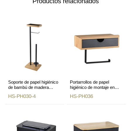
Productos relacionados
Soporte de papel higiénico
Portarrollos de papel
de bambú de madera
higiénico de montaje en
natural para baño con
pared natural blanco y
HS-PH030-4
HS-PH036
soporte para teléfono móvil
negro con cajón