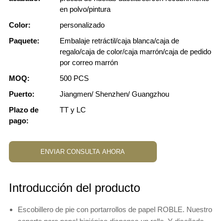
en polvo/pintura
Color:
personalizado
Paquete:
Embalaje retráctil/caja blanca/caja de
regalo/caja de color/caja marrón/caja de pedido
por correo marrón
MOQ:
500 PCS
Puerto:
Jiangmen/ Shenzhen/ Guangzhou
Plazo de
TT y LC
pago:
ENVIAR CONSULTA AHORA
Introducción del producto
Escobillero de pie con portarrollos de papel ROBLE. Nuestro