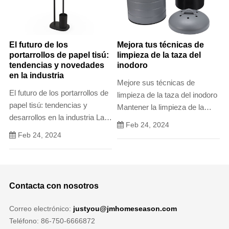
valiosos para mejorar la salud
El futuro de los
Mejora tus técnicas de
portarrollos de papel tisú:
limpieza de la taza del
tendencias y novedades
inodoro
en la industria
Mejore sus técnicas de
El futuro de los portarrollos de
limpieza de la taza del inodoro
papel tisú: tendencias y
Mantener la limpieza de la
desarrollos en la industria La
taza del inodoro es esencial
Feb 24, 2024
industria de los portarrollos de
para garantizar un ambiente
Feb 24, 2024
papel tisú evoluciona
higiénico y agradable en el
constantemente para
baño.
satisfacer las necesidades
cambiantes de los
Contacta con nosotros
consumidores y las demandas
de los estilos de
Correo electrónico:
justyou@jmhomeseason.com
Teléfono: 86-750-6666872