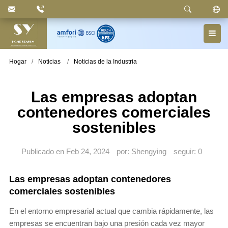
Palabra clave
: Papelera con pedal, papelera con
compartimento, cesto de basura, papelera para la colada,
portarrollos, toallero, accesorios de baño
Hogar
Noticias
Noticias de la Industria
Las empresas adoptan
contenedores comerciales
sostenibles
Publicado en Feb 24, 2024
por: Shengying
seguir:
0
Las empresas adoptan contenedores
comerciales sostenibles
En el entorno empresarial actual que cambia rápidamente, las
empresas se encuentran bajo una presión cada vez mayor