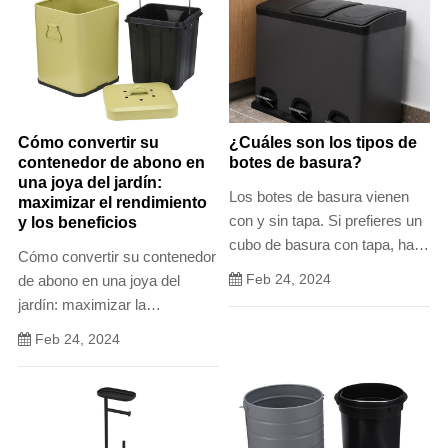
Cómo convertir su
¿Cuáles son los tipos de
contenedor de abono en
botes de basura?
una joya del jardín:
Los botes de basura vienen
maximizar el rendimiento
con y sin tapa. Si prefieres un
y los beneficios
cubo de basura con tapa, hay
Cómo convertir su contenedor
mucho para elegir. ¿De qué
Feb 24, 2024
de abono en una joya del
manera quieres abrir la tapa
jardín: maximizar la
de tu bote de basura?
producción y los beneficios El
Feb 24, 2024
compostaje no solo es una
forma sostenible de reducir los
desechos orgánicos, sino que
también proporciona nutrientes