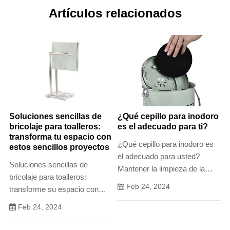
Artículos relacionados
Soluciones sencillas de
¿Qué cepillo para inodoro
bricolaje para toalleros:
es el adecuado para ti?
transforma tu espacio con
¿Qué cepillo para inodoro es
estos sencillos proyectos
el adecuado para usted?
Soluciones sencillas de
Mantener la limpieza de la
bricolaje para toalleros:
taza del inodoro es
Feb 24, 2024
transforme su espacio con
fundamental para garantizar
estos proyectos simples
un ambiente higiénico y
Feb 24, 2024
¿Siente que a su baño le
agradable en el baño.
vendría bien una mejora?