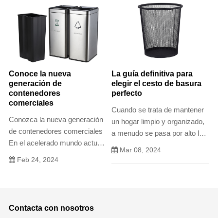
Conoce la nueva
La guía definitiva para
generación de
elegir el cesto de basura
contenedores
perfecto
comerciales
Cuando se trata de mantener
Conozca la nueva generación
un hogar limpio y organizado,
de contenedores comerciales
a menudo se pasa por alto la
En el acelerado mundo actual,
elección del cesto de basura.
Mar 08, 2024
donde la tecnología avanza a
Sin embargo, la papelera
Feb 24, 2024
un ritmo sin precedentes, los
adecuada puede afectar
contenedores comerciales que
significativamente su higiene y
alguna vez conocimos están
saneamiento general.
experimentando una
Contacta con nosotros
transformación.