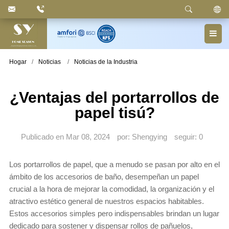
Palabra clave
: Papelera con pedal, papelera con
compartimento, cesto de basura, papelera para la colada,
portarrollos, toallero, accesorios de baño
Hogar
Noticias
Noticias de la Industria
¿Ventajas del portarrollos de
papel tisú?
Publicado en Mar 08, 2024
por: Shengying
seguir:
0
Los portarrollos de papel, que a menudo se pasan por alto en el
ámbito de los accesorios de baño, desempeñan un papel
crucial a la hora de mejorar la comodidad, la organización y el
atractivo estético general de nuestros espacios habitables.
Estos accesorios simples pero indispensables brindan un lugar
dedicado para sostener y dispensar rollos de pañuelos,