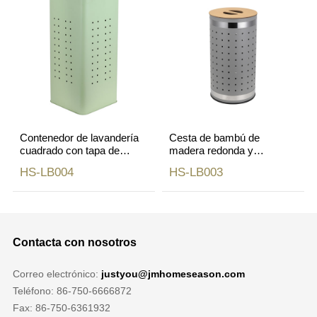
Contenedor de lavandería
Cesta de bambú de
cuadrado con tapa de
madera redonda y
bambú para baño
cuadrada de lujo para la
HS-LB004
HS-LB003
doméstico
colada
Contacta con nosotros
Correo electrónico:
justyou@jmhomeseason.com
Teléfono: 86-750-6666872
Fax: 86-750-6361932